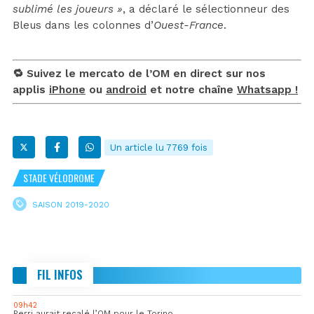
sublimé les joueurs »
, a déclaré le sélectionneur des
Bleus dans les colonnes d’
Ouest-France
.
🔁 Suivez le mercato de l’OM en direct sur nos
applis
iPhone
ou
android
et notre chaîne
Whatsapp !
Un article lu 7769 fois
STADE VÉLODROME
SAISON 2019-2020
FIL INFOS
09h42
Perri aurait recalé l’OM pour le Torino