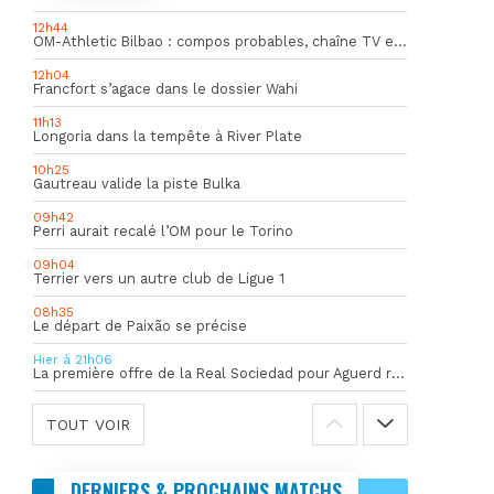
12h44
OM-Athletic Bilbao : compos probables, chaîne TV et heure du match
12h04
Francfort s’agace dans le dossier Wahi
11h13
Longoria dans la tempête à River Plate
10h25
Gautreau valide la piste Bulka
09h42
Perri aurait recalé l’OM pour le Torino
09h04
Terrier vers un autre club de Ligue 1
08h35
Le départ de Paixão se précise
Hier à 21h06
La première offre de la Real Sociedad pour Aguerd refusée par l’OM
TOUT VOIR
DERNIERS & PROCHAINS MATCHS