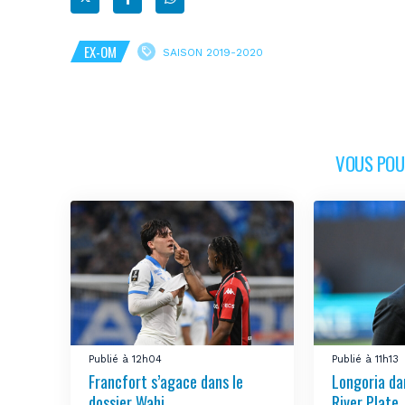
EX-OM
SAISON 2019-2020
VOUS POUR
Publié à 12h04
Publié à 11h13
Francfort s’agace dans le
Longoria da
dossier Wahi
River Plate