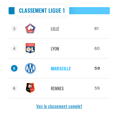
CLASSEMENT LIGUE 1
LILLE
61
3
LYON
60
4
MARSEILLE
59
5
RENNES
59
6
Voir le classement complet