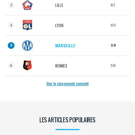
LILLE
61
3
LYON
60
4
MARSEILLE
59
5
RENNES
59
6
Voir le classement complet
LES ARTICLES POPULAIRES