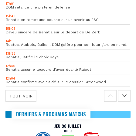
17h01
L’OM relance une piste en défense
15h49
Benatia en remet une couche sur un avenir au PSG
15h03
L’aveu sincère de Benatia sur le départ de De Zerbi
14h18
Restes, Atubolu, Bulka… L’OM galère pour son futur gardien numéro 1
13h33
Benatia justifie le choix Beye
12h45
Benatia assume toujours d’avoir écarté Rabiot
12h04
Benatia confirme avoir aidé sur le dossier Greenwood
TOUT VOIR
DERNIERS & PROCHAINS MATCHS
JEU 30 JUILLET
18H00