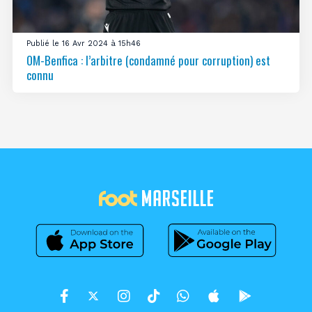
Publié le 16 Avr 2024 à 15h46
OM-Benfica : l’arbitre (condamné pour corruption) est
connu