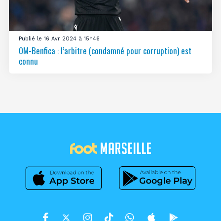
Publié le 16 Avr 2024 à 15h46
OM-Benfica : l’arbitre (condamné pour corruption) est
connu