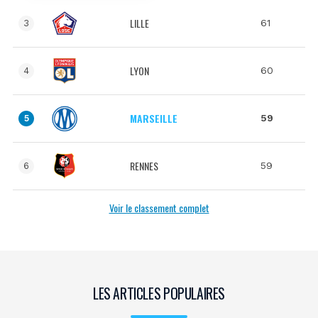
LILLE
61
3
LYON
60
4
MARSEILLE
59
5
RENNES
59
6
Voir le classement complet
LES ARTICLES POPULAIRES