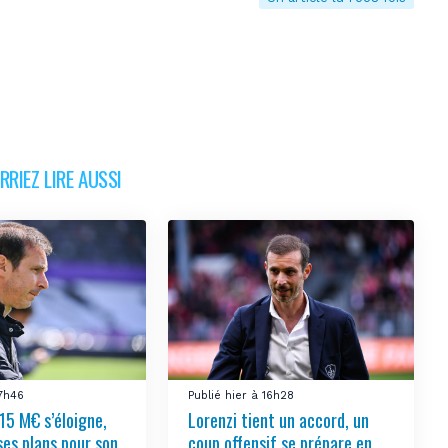
RIEZ LIRE AUSSI
17h46
Publié hier à 16h28
15 M€ s’éloigne,
Lorenzi tient un accord, un
ses plans pour son
coup offensif se prépare en