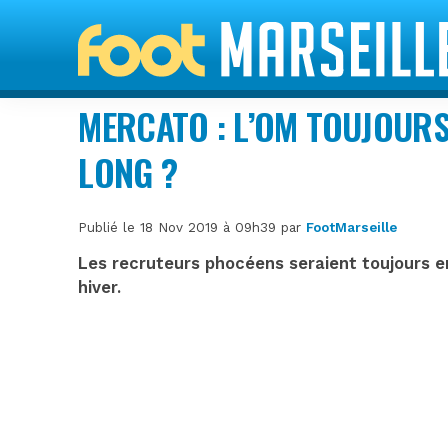
MERCATO : L’OM TOUJOUR
LONG ?
Publié le 18 Nov 2019 à 09h39 par
FootMarseille
Les recruteurs phocéens seraient toujours e
hiver.