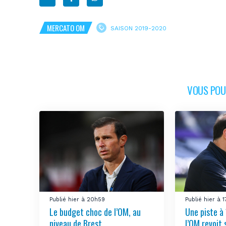
MERCATO OM
SAISON 2019-2020
VOUS POUR
Publié hier à 20h59
Publié hier à 
Le budget choc de l’OM, au
Une piste à 
niveau de Brest
l’OM revoit 