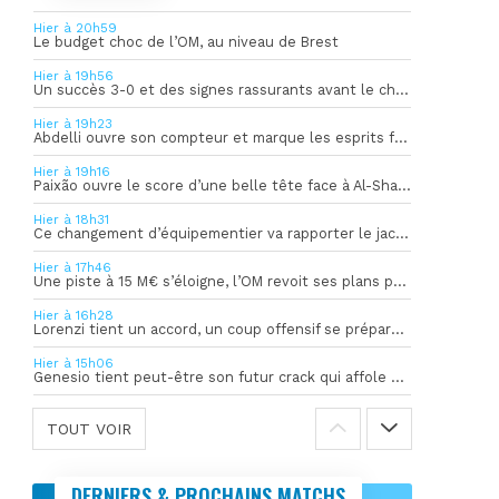
Hier à 20h59
Le budget choc de l’OM, au niveau de Brest
Hier à 19h56
Un succès 3-0 et des signes rassurants avant le choc face à Bilbao
Hier à 19h23
Abdelli ouvre son compteur et marque les esprits face à Al-Shahania
Hier à 19h16
Paixão ouvre le score d’une belle tête face à Al-Shahania
Hier à 18h31
Ce changement d’équipementier va rapporter le jackpot à l’OM
Hier à 17h46
Une piste à 15 M€ s’éloigne, l’OM revoit ses plans pour son gardien
Hier à 16h28
Lorenzi tient un accord, un coup offensif se prépare en coulisses
Hier à 15h06
Genesio tient peut-être son futur crack qui affole déjà l’Europe
TOUT VOIR
DERNIERS & PROCHAINS MATCHS