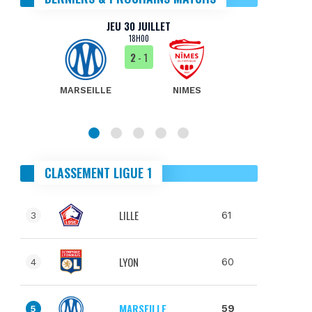
JEU 30 JUILLET
18H00
2
- 1
MARSEILLE
NIMES
MA
CLASSEMENT LIGUE 1
LILLE
61
3
LYON
60
4
MARSEILLE
59
5