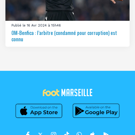
Publié le 16 Avr 2024 à 15h46
OM-Benfica : l’arbitre (condamné pour corruption) est
connu