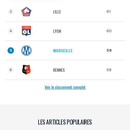
LILLE
61
3
LYON
60
4
MARSEILLE
59
5
RENNES
59
6
Voir le classement complet
LES ARTICLES POPULAIRES