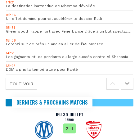
17h21
La destination inattendue de Mbemba dévoilée
16h36
Un effet domino pourrait accélérer le dossier Rulli
15h51
Greenwood frappe fort avec Fenerbahçe grâce à un but spectaculaire
15h06
Lorenzi suit de près un ancien ailier de l’AS Monaco
14h21
Les gagnants et les perdants du large succès contre Al Shahania
13h26
L’OM a pris la température pour Kanté
TOUT VOIR
DERNIERS & PROCHAINS MATCHS
JEU 30 JUILLET
18H00
2
- 1