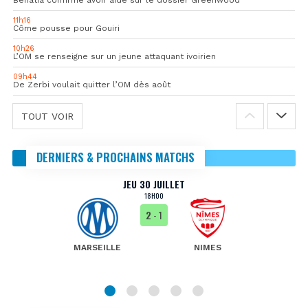
Benatia confirme avoir aidé sur le dossier Greenwood
11h16
Côme pousse pour Gouiri
10h26
L’OM se renseigne sur un jeune attaquant ivoirien
09h44
De Zerbi voulait quitter l’OM dès août
TOUT VOIR
DERNIERS & PROCHAINS MATCHS
JEU 30 JUILLET
18H00
2
- 1
MARSEILLE
NIMES