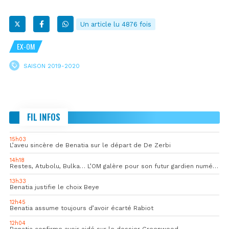
Un article lu 4876 fois
EX-OM
SAISON 2019-2020
FIL INFOS
15h03
L’aveu sincère de Benatia sur le départ de De Zerbi
14h18
Restes, Atubolu, Bulka… L’OM galère pour son futur gardien numéro 1
13h33
Benatia justifie le choix Beye
12h45
Benatia assume toujours d’avoir écarté Rabiot
12h04