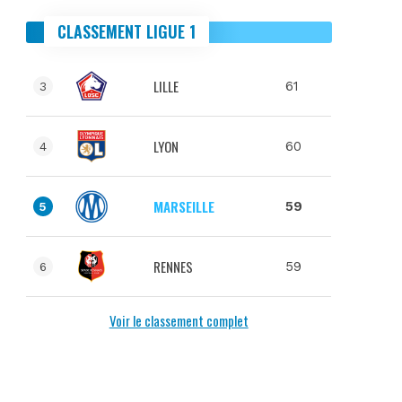
CLASSEMENT LIGUE 1
LILLE
61
3
LYON
60
4
MARSEILLE
59
5
RENNES
59
6
Voir le classement complet