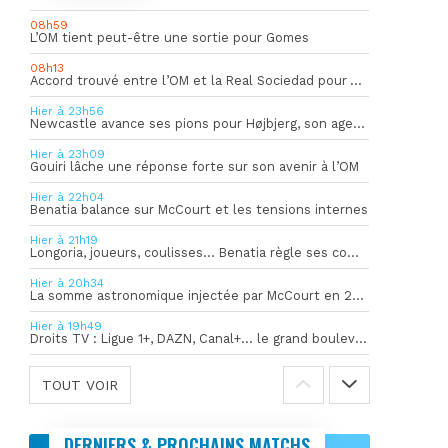
08h59
L’OM tient peut-être une sortie pour Gomes
08h13
Accord trouvé entre l’OM et la Real Sociedad pour Aguerd
Hier à 23h56
Newcastle avance ses pions pour Højbjerg, son agent sort du silence
Hier à 23h09
Gouiri lâche une réponse forte sur son avenir à l’OM
Hier à 22h04
Benatia balance sur McCourt et les tensions internes
Hier à 21h19
Longoria, joueurs, coulisses… Benatia règle ses comptes !
Hier à 20h34
La somme astronomique injectée par McCourt en 2026 pour soutenir l’OM
Hier à 19h49
Droits TV : Ligue 1+, DAZN, Canal+… le grand bouleversement
TOUT VOIR
DERNIERS & PROCHAINS MATCHS