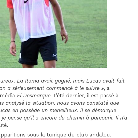
DIM 30 AOÛT
20H45
MONACO
MARSEILLE
oureux. La Roma avait gagné, mais Lucas avait fait
, on a sérieusement commencé à le suivre »
, a
u média
El Desmarque
. L’été dernier, il est passé à
s analysé la situation, nous avons constaté que
ucas en possède un merveilleux. Il se démarque
 je pense qu’il a encore du chemin à parcourir. Il n’a
uté.
 apparitions sous la tunique du club andalou.