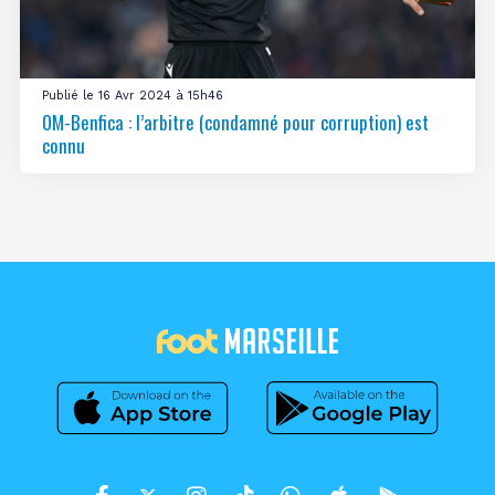
Publié le 16 Avr 2024 à 15h46
OM-Benfica : l’arbitre (condamné pour corruption) est
connu