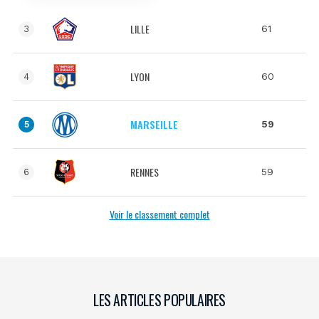
LILLE
61
3
LYON
60
4
MARSEILLE
59
5
RENNES
59
6
Voir le classement complet
LES ARTICLES POPULAIRES