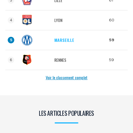
LILLE
3
LYON
60
4
MARSEILLE
59
5
RENNES
59
6
Voir le classement complet
LES ARTICLES POPULAIRES