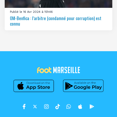
Publié le 16 Avr 2024 à 15h46
OM-Benfica : l’arbitre (condamné pour corruption) est
connu