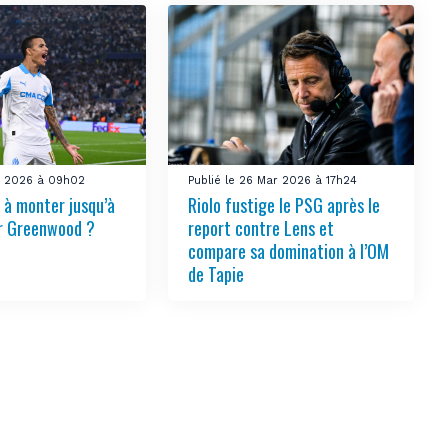
ai 2026 à 09h02
Publié le 26 Mar 2026 à 17h24
 à monter jusqu’à
Riolo fustige le PSG après le
r Greenwood ?
report contre Lens et
compare sa domination à l’OM
de Tapie