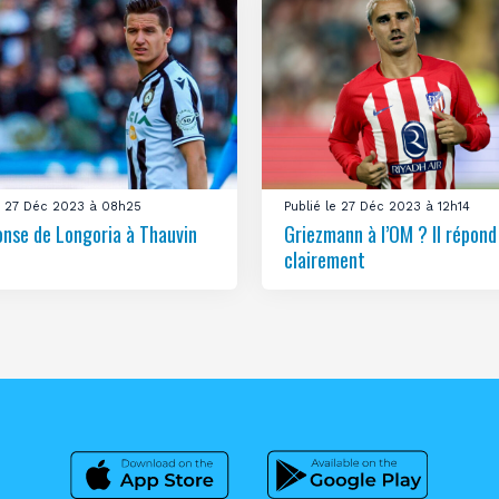
le 27 Déc 2023 à 08h25
Publié le 27 Déc 2023 à 12h14
onse de Longoria à Thauvin
Griezmann à l’OM ? Il répond
clairement