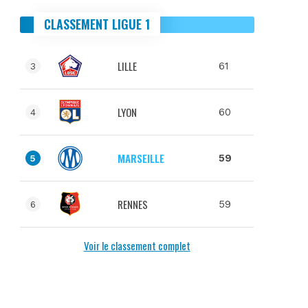
CLASSEMENT LIGUE 1
LILLE
61
3
LYON
60
4
MARSEILLE
59
5
RENNES
59
6
Voir le classement complet