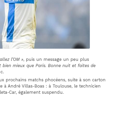
DIM 30 AOÛT
20H45
MONACO
MARSEILLE
 allez l’OM »
, puis un message un peu plus
st bien mieux que Paris. Bonne nuit et faites de
c.
ux prochains matchs phocéens, suite à son carton
à André Villas-Boas : à Toulouse, le technicien
aleta-Car, également suspendu.