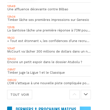
13h49
Une affluence décevante contre Bilbao
13h04
Timber lâche ses premières impressions sur Genesio
12h18
La Gantoise lâche une première réponse à l’OM pour Goore
11h33
« Tout est étonnant », les confidences d’une recrue du mercato hivernal de l’OM
10h47
McCourt va lâcher 300 millions de dollars dans un nouveau projet
10h02
Encore un petit espoir dans le dossier Atubolu ?
09h17
Timber juge la Ligue 1 et le Classique
08h32
L’OM s’attaque à une nouvelle piste compliquée pour la succession de Rulli
TOUT VOIR
DERNIERS & PROCHAINS MATCHS