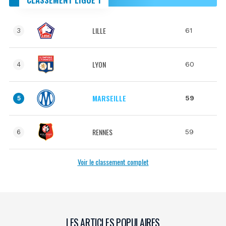
LILLE
61
3
LYON
60
4
MARSEILLE
59
5
RENNES
59
6
Voir le classement complet
LES ARTICLES POPULAIRES