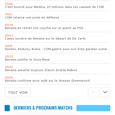
17h46
C’est bouclé pour Medina, 20 millions dans les caisses de l’OM
17h01
L’OM relance une piste en défense
15h49
Benatia en remet une couche sur un avenir au PSG
15h03
L’aveu sincère de Benatia sur le départ de De Zerbi
14h18
Restes, Atubolu, Bulka… L’OM galère pour son futur gardien numéro 1
13h33
Benatia justifie le choix Beye
12h45
Benatia assume toujours d’avoir écarté Rabiot
12h04
Benatia confirme avoir aidé sur le dossier Greenwood
TOUT VOIR
DERNIERS & PROCHAINS MATCHS