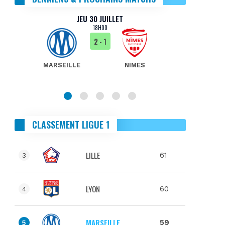
JEU 30 JUILLET
18H00
2
- 1
MARSEILLE
NIMES
MA
CLASSEMENT LIGUE 1
LILLE
61
3
LYON
60
4
MARSEILLE
59
5