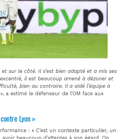
DIM 30 AOÛT
20H45
MONACO
MARSEILLE
 et sur le côté. Il s’est bien adapté et a mis ses
ue excentré, il est beaucoup amené à dézoner et
fficulté, bien au contraire. Il a aidé l’équipe à
 »
, a estimé le défenseur de l’OM face aux
 contre Lyon »
rformance : « C’est un contexte particulier, un
a avoir beaucoup d’attentes à son égard. On