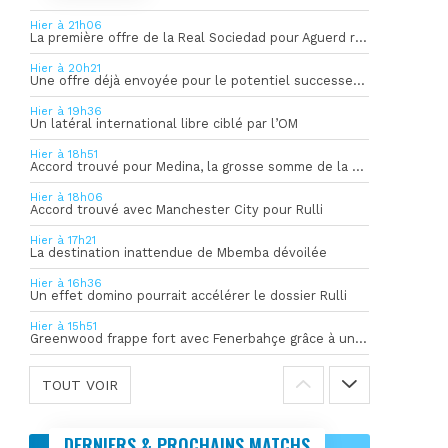
Hier à 21h06
La première offre de la Real Sociedad pour Aguerd refusée par l’OM
Hier à 20h21
Une offre déjà envoyée pour le potentiel successeur de Rulli
Hier à 19h36
Un latéral international libre ciblé par l’OM
Hier à 18h51
Accord trouvé pour Medina, la grosse somme de la vente dévoilée
Hier à 18h06
Accord trouvé avec Manchester City pour Rulli
Hier à 17h21
La destination inattendue de Mbemba dévoilée
Hier à 16h36
Un effet domino pourrait accélérer le dossier Rulli
Hier à 15h51
Greenwood frappe fort avec Fenerbahçe grâce à un but spectaculaire
TOUT VOIR
DERNIERS & PROCHAINS MATCHS