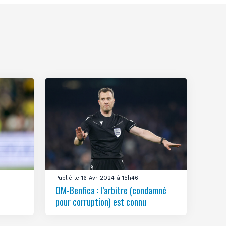
Publié le 16 Avr 2024 à 15h46
OM-Benfica : l’arbitre (condamné
pour corruption) est connu