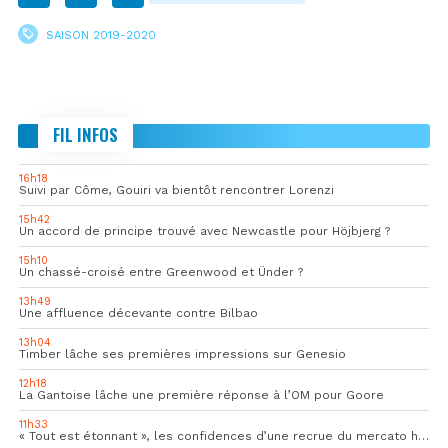
SAISON 2019-2020
FIL INFOS
16h18
Suivi par Côme, Gouiri va bientôt rencontrer Lorenzi
15h42
Un accord de principe trouvé avec Newcastle pour Höjbjerg ?
15h10
Un chassé-croisé entre Greenwood et Ünder ?
13h49
Une affluence décevante contre Bilbao
13h04
Timber lâche ses premières impressions sur Genesio
12h18
La Gantoise lâche une première réponse à l’OM pour Goore
11h33
« Tout est étonnant », les confidences d’une recrue du mercato hivernal de l’OM