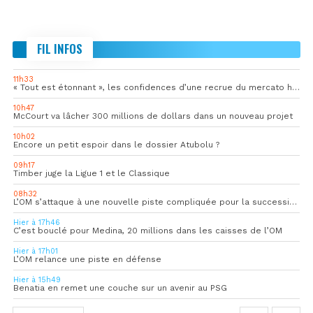
FIL INFOS
11h33
« Tout est étonnant », les confidences d’une recrue du mercato hivernal de l’OM
10h47
McCourt va lâcher 300 millions de dollars dans un nouveau projet
10h02
Encore un petit espoir dans le dossier Atubolu ?
09h17
Timber juge la Ligue 1 et le Classique
08h32
L’OM s’attaque à une nouvelle piste compliquée pour la succession de Rulli
Hier à 17h46
C’est bouclé pour Medina, 20 millions dans les caisses de l’OM
Hier à 17h01
L’OM relance une piste en défense
Hier à 15h49
Benatia en remet une couche sur un avenir au PSG