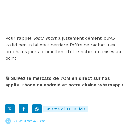
Pour rappel,
RMC Sport
a justement démenti
qu’Al-
Walid ben Talal était derrière l’offre de rachat. Les
prochains jours promettent d’être riches en mises au
point.
🔁 Suivez le mercato de l’OM en direct sur nos
applis
iPhone
ou
android
et notre chaîne
Whatsapp !
Un article lu 6015 fois
SAISON 2019-2020