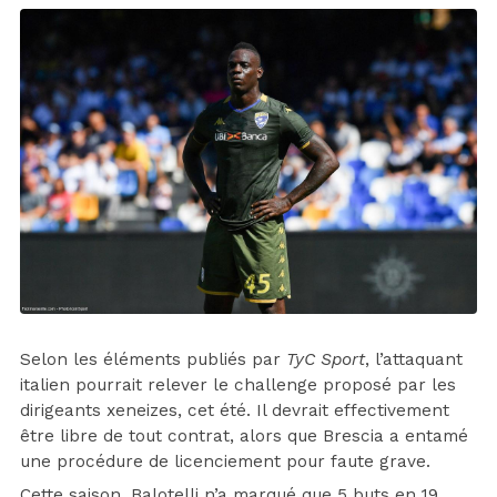
Selon les éléments publiés par
TyC Sport
, l’attaquant
italien pourrait relever le challenge proposé par les
dirigeants xeneizes, cet été. Il devrait effectivement
être libre de tout contrat, alors que Brescia a entamé
une procédure de licenciement pour faute grave.
Cette saison, Balotelli n’a marqué que 5 buts en 19