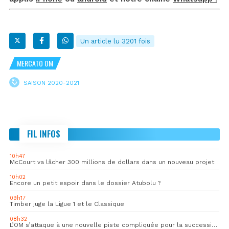
Un article lu 3201 fois
MERCATO OM
SAISON 2020-2021
FIL INFOS
10h47
McCourt va lâcher 300 millions de dollars dans un nouveau projet
10h02
Encore un petit espoir dans le dossier Atubolu ?
09h17
Timber juge la Ligue 1 et le Classique
08h32
L’OM s’attaque à une nouvelle piste compliquée pour la succession de Rulli