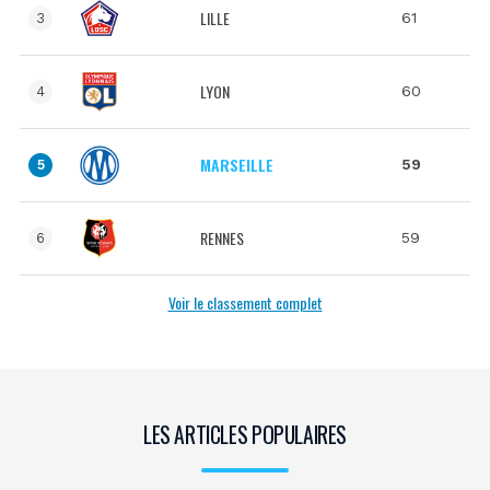
LILLE
61
3
LYON
60
4
MARSEILLE
59
5
RENNES
59
6
Voir le classement complet
LES ARTICLES POPULAIRES