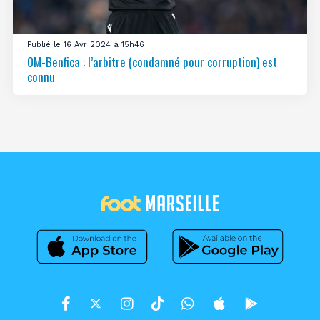
Publié le 16 Avr 2024 à 15h46
OM-Benfica : l’arbitre (condamné pour corruption) est
connu