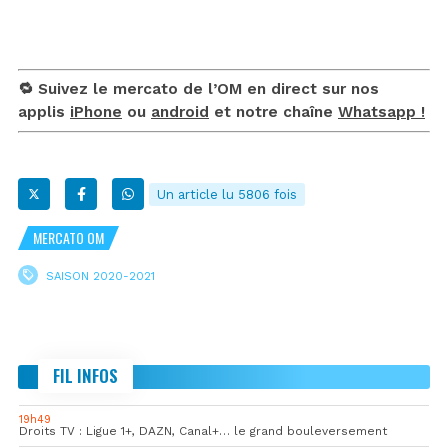
🔁 Suivez le mercato de l’OM en direct sur nos
applis
iPhone
ou
android
et notre chaîne
Whatsapp !
Un article lu 5806 fois
MERCATO OM
SAISON 2020-2021
FIL INFOS
19h49
Droits TV : Ligue 1+, DAZN, Canal+… le grand bouleversement