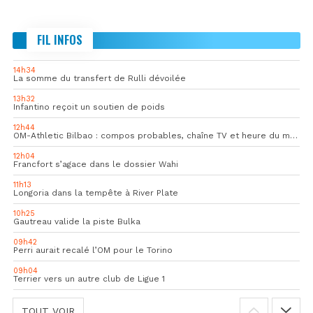
FIL INFOS
14h34
La somme du transfert de Rulli dévoilée
13h32
Infantino reçoit un soutien de poids
12h44
OM-Athletic Bilbao : compos probables, chaîne TV et heure du match
12h04
Francfort s’agace dans le dossier Wahi
11h13
Longoria dans la tempête à River Plate
10h25
Gautreau valide la piste Bulka
09h42
Perri aurait recalé l’OM pour le Torino
09h04
Terrier vers un autre club de Ligue 1
TOUT VOIR