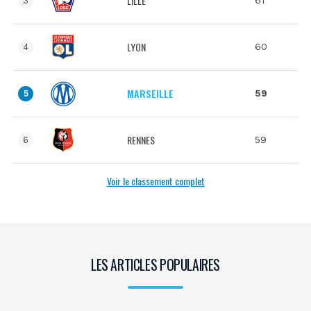
LILLE
61
3
LYON
60
4
MARSEILLE
59
5
RENNES
59
6
Voir le classement complet
LES ARTICLES POPULAIRES