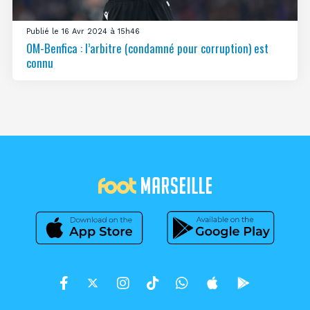
Publié le 16 Avr 2024 à 15h46
OM-Benfica : l’arbitre (condamné pour corruption) est
connu