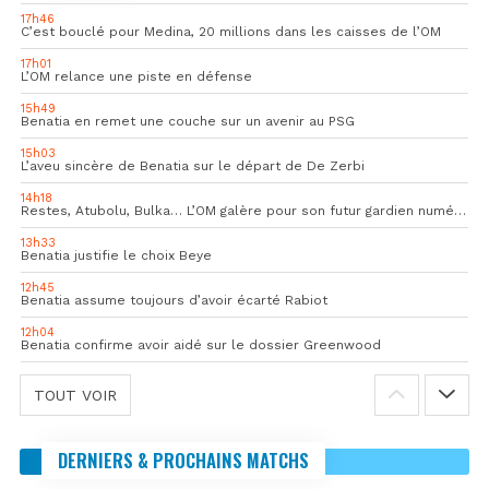
17h46
C’est bouclé pour Medina, 20 millions dans les caisses de l’OM
17h01
L’OM relance une piste en défense
15h49
Benatia en remet une couche sur un avenir au PSG
15h03
L’aveu sincère de Benatia sur le départ de De Zerbi
14h18
Restes, Atubolu, Bulka… L’OM galère pour son futur gardien numéro 1
13h33
Benatia justifie le choix Beye
12h45
Benatia assume toujours d’avoir écarté Rabiot
12h04
Benatia confirme avoir aidé sur le dossier Greenwood
TOUT VOIR
DERNIERS & PROCHAINS MATCHS