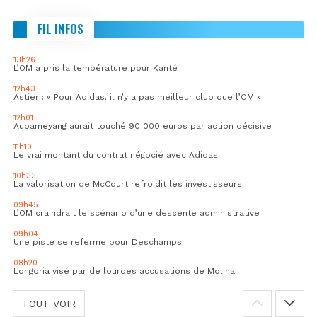
FIL INFOS
13h26
L’OM a pris la température pour Kanté
12h43
Astier : « Pour Adidas, il n’y a pas meilleur club que l’OM »
12h01
Aubameyang aurait touché 90 000 euros par action décisive
11h10
Le vrai montant du contrat négocié avec Adidas
10h33
La valorisation de McCourt refroidit les investisseurs
09h45
L’OM craindrait le scénario d’une descente administrative
09h04
Une piste se referme pour Deschamps
08h20
Longoria visé par de lourdes accusations de Molina
TOUT VOIR