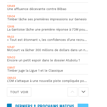
13h49
Une affluence décevante contre Bilbao
13h04
Timber lâche ses premières impressions sur Genesio
12h18
La Gantoise lâche une première réponse à l’OM pour Goore
11h33
« Tout est étonnant », les confidences d’une recrue du mercato hivernal de l’OM
10h47
McCourt va lâcher 300 millions de dollars dans un nouveau projet
10h02
Encore un petit espoir dans le dossier Atubolu ?
09h17
Timber juge la Ligue 1 et le Classique
08h32
L’OM s’attaque à une nouvelle piste compliquée pour la succession de Rulli
TOUT VOIR
DERNIERS & PROCHAINS MATCHS