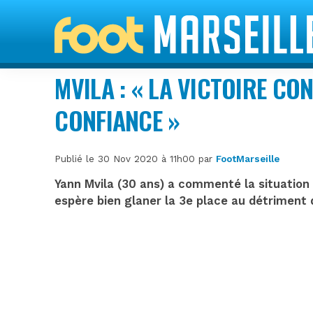
MVILA : « LA VICTOIRE CO
CONFIANCE »
Publié le 30 Nov 2020 à 11h00 par
FootMarseille
Yann Mvila (30 ans) a commenté la situation 
espère bien glaner la 3e place au détriment 