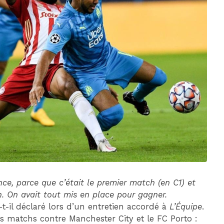
DIM 30 AOÛT
20H45
MONACO
MARSEILLE
ce, parce que c’était le premier match (en C1) et
ion. On avait tout mis en place pour gagner.
a-t-il déclaré lors d’un entretien accordé à
L’Équipe
.
es matchs contre Manchester City et le FC Porto :