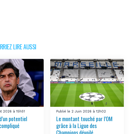
RIEZ LIRE AUSSI
ût 2026 à 15h51
Publié le 2 Juin 2026 à 12h02
d’un potentiel
Le montant touché par l’OM
 compliqué
grâce à la Ligue des
Champions dévoilé