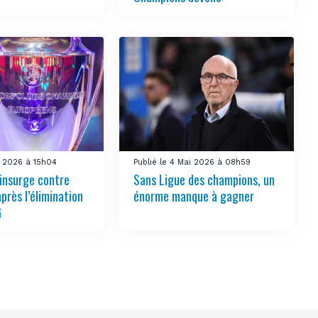
i 2026 à 15h04
Publié le 4 Mai 2026 à 08h59
’insurge contre
Sans Ligue des champions, un
après l’élimination
énorme manque à gagner
G