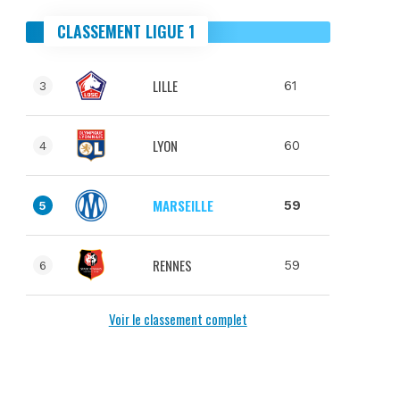
CLASSEMENT LIGUE 1
LILLE
61
3
LYON
60
4
MARSEILLE
59
5
RENNES
59
6
Voir le classement complet