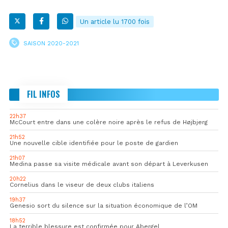
Un article lu 1700 fois
SAISON 2020-2021
FIL INFOS
22h37
McCourt entre dans une colère noire après le refus de Højbjerg
21h52
Une nouvelle cible identifiée pour le poste de gardien
21h07
Medina passe sa visite médicale avant son départ à Leverkusen
20h22
Cornelius dans le viseur de deux clubs italiens
19h37
Genesio sort du silence sur la situation économique de l’OM
18h52
La terrible blessure est confirmée pour Abergel