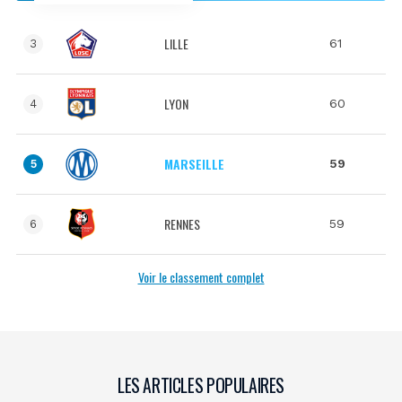
LILLE
61
3
LYON
60
4
MARSEILLE
59
5
RENNES
59
6
Voir le classement complet
LES ARTICLES POPULAIRES