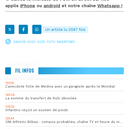
applis
iPhone
ou
android
et notre chaîne
Whatsapp !
Un article lu 2597 fois
SAISON 2020-2021
,
YUTO NAGATOMO
FIL INFOS
15h19
L’anecdote folle de Medina avec un garagiste après le Mondial
14h34
La somme du transfert de Rulli dévoilée
13h32
Infantino reçoit un soutien de poids
12h44
OM-Athletic Bilbao : compos probables, chaîne TV et heure du match