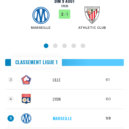
DIM 9 AOÛT
17H30
3
- 1
MARSEILLE
ATHLETIC CLUB
CLASSEMENT LIGUE 1
LILLE
61
3
LYON
60
4
MARSEILLE
59
5