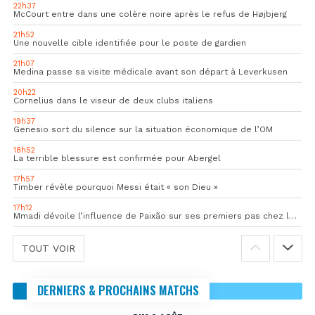
22h37
McCourt entre dans une colère noire après le refus de Højbjerg
21h52
Une nouvelle cible identifiée pour le poste de gardien
21h07
Medina passe sa visite médicale avant son départ à Leverkusen
20h22
Cornelius dans le viseur de deux clubs italiens
19h37
Genesio sort du silence sur la situation économique de l’OM
18h52
La terrible blessure est confirmée pour Abergel
17h57
Timber révèle pourquoi Messi était « son Dieu »
17h12
Mmadi dévoile l’influence de Paixão sur ses premiers pas chez les pros
TOUT VOIR
DERNIERS & PROCHAINS MATCHS