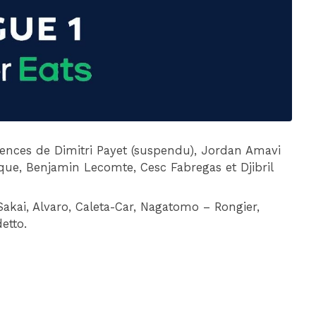
DIM 30 AOÛT
20H45
MONACO
MARSEILLE
sences de Dimitri Payet (suspendu), Jordan Amavi
que, Benjamin Lecomte, Cesc Fabregas et Djibril
kai, Alvaro, Caleta-Car, Nagatomo – Rongier,
etto.