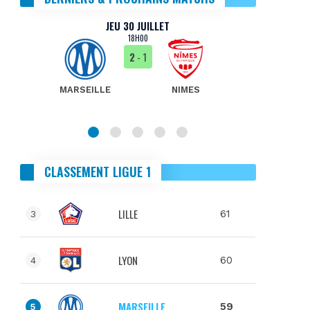
JEU 30 JUILLET
18H00
2
- 1
MARSEILLE
NIMES
MA
CLASSEMENT LIGUE 1
LILLE
61
3
LYON
60
4
MARSEILLE
59
5