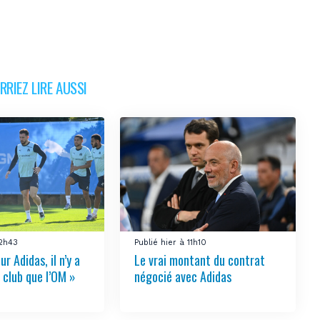
RIEZ LIRE AUSSI
12h43
Publié hier à 11h10
ur Adidas, il n’y a
Le vrai montant du contrat
 club que l’OM »
négocié avec Adidas