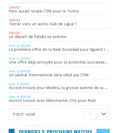
09h42
Perri aurait recalé l’OM pour le Torino
09h04
Terrier vers un autre club de Ligue 1
08h35
Le départ de Paixão se précise
Hier à 21h06
La première offre de la Real Sociedad pour Aguerd refusée par l’OM
Hier à 20h21
Une offre déjà envoyée pour le potentiel successeur de Rulli
Hier à 19h36
Un latéral international libre ciblé par l’OM
Hier à 18h51
Accord trouvé pour Medina, la grosse somme de la vente dévoilée
Hier à 18h06
Accord trouvé avec Manchester City pour Rulli
TOUT VOIR
DERNIERS & PROCHAINS MATCHS