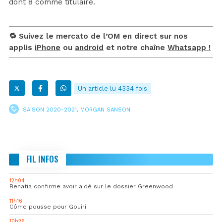
dont 8 comme titulaire.
🔁 Suivez le mercato de l’OM en direct sur nos
applis
iPhone
ou
android
et notre chaîne
Whatsapp !
Un article lu 4334 fois
SAISON 2020-2021
,
MORGAN SANSON
FIL INFOS
12h04
Benatia confirme avoir aidé sur le dossier Greenwood
11h16
Côme pousse pour Gouiri
10h26