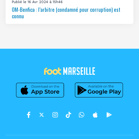
Publié le 16 Avr 2024 à 15h46
OM-Benfica : l’arbitre (condamné pour corruption) est
connu