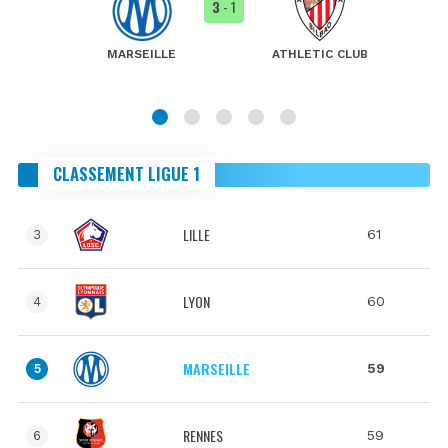
3
- 1
MARSEILLE
ATHLETIC CLUB
CLASSEMENT LIGUE 1
LILLE
61
3
LYON
60
4
MARSEILLE
59
5
RENNES
59
6