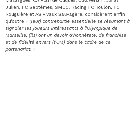
Mazargues, CA Plan de Cuques, O.Rovenain, JS St
Julien, FC Septèmes, SMUC, Racing FC Toulon, FC
Rouguière et AS Vivaux Sauvagère, considèrent enfin
qu’outre
« (leur) contrepartie essentielle se résumant à
signaler les joueurs intéressants à l’Olympique de
Marseille, (ils) ont un devoir d’honnêteté, de franchise
et de fidélité envers (l’OM) dans le cadre de ce
partenariat. »