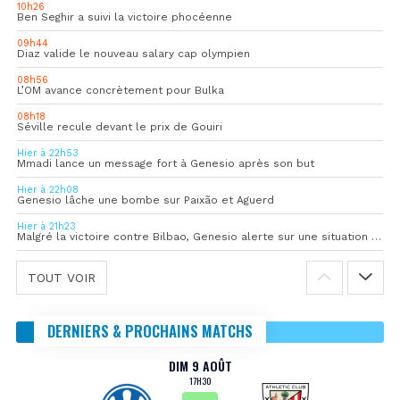
10h26
Ben Seghir a suivi la victoire phocéenne
09h44
Diaz valide le nouveau salary cap olympien
08h56
L’OM avance concrètement pour Bulka
08h18
Séville recule devant le prix de Gouiri
Hier à 22h53
Mmadi lance un message fort à Genesio après son but
Hier à 22h08
Genesio lâche une bombe sur Paixão et Aguerd
Hier à 21h23
Malgré la victoire contre Bilbao, Genesio alerte sur une situation « pas idéale »
TOUT VOIR
DERNIERS & PROCHAINS MATCHS
DIM 9 AOÛT
17H30