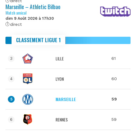
direct
Marseille – Athletic Bilbao
Match amical
dim 9 Août 2026 à 17h30
direct
CLASSEMENT LIGUE 1
LILLE
61
3
LYON
60
4
MARSEILLE
59
5
RENNES
59
6