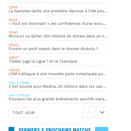
12h18
La Gantoise lâche une première réponse à l’OM pour Goore
11h33
« Tout est étonnant », les confidences d’une recrue du mercato hivernal de l’OM
10h47
McCourt va lâcher 300 millions de dollars dans un nouveau projet
10h02
Encore un petit espoir dans le dossier Atubolu ?
09h17
Timber juge la Ligue 1 et le Classique
08h32
L’OM s’attaque à une nouvelle piste compliquée pour la succession de Rulli
Hier à 17h46
C’est bouclé pour Medina, 20 millions dans les caisses de l’OM
Hier à 17h26
Pourquoi les plus grands événements sportifs marquent-ils bien au-delà du score final ?
TOUT VOIR
DERNIERS & PROCHAINS MATCHS