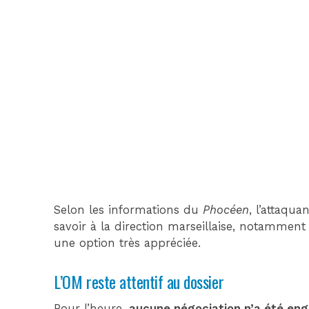
Selon les informations du
Phocéen
, l’attaqu
savoir à la direction marseillaise, notammen
une option très appréciée.
L’OM reste attentif au dossier
Pour l’heure,
aucune négociation n’a été en