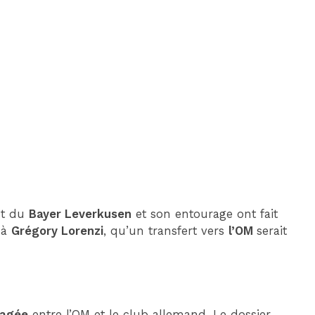
DIM 30 AOÛT
20H45
MONACO
MARSEILLE
ant du
Bayer Leverkusen
et son entourage ont fait
t à
Grégory Lorenzi
, qu’un transfert vers
l’OM
serait
gagée
entre l’OM et le club allemand. Le dossier