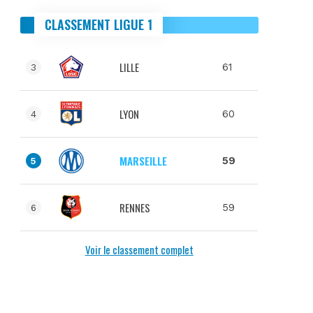
CLASSEMENT LIGUE 1
LILLE
61
3
LYON
60
4
MARSEILLE
59
5
RENNES
59
6
Voir le classement complet