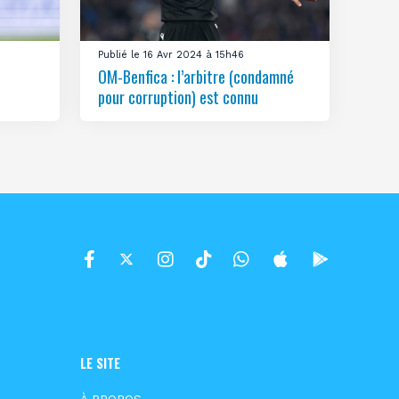
Publié le 16 Avr 2024 à 15h46
OM-Benfica : l’arbitre (condamné
pour corruption) est connu
LE SITE