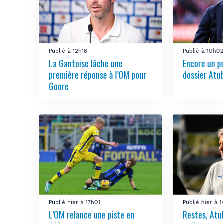
Publié à 12h18
Publié à 10h0
La Gantoise lâche une
Encore un pe
première réponse à l’OM pour
dossier Atu
Goore
Publié hier à 17h01
Publié hier à 
L’OM relance une piste en
Restes, Atu