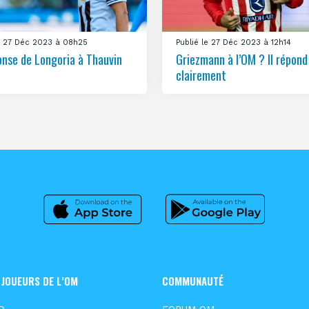
le 27 Déc 2023 à 08h25
Publié le 27 Déc 2023 à 12h14
onse de Longoria à Thauvin
Griezmann à l’OM ? Il répond
clairement
 JOUEURS DE L’OM
COMMUNAUTÉ