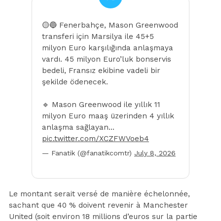
🟡🔵 Fenerbahçe, Mason Greenwood
transferi için Marsilya ile 45+5
milyon Euro karşılığında anlaşmaya
vardı. 45 milyon Euro’luk bonservis
bedeli, Fransız ekibine vadeli bir
şekilde ödenecek.
🔹 Mason Greenwood ile yıllık 11
milyon Euro maaş üzerinden 4 yıllık
anlaşma sağlayan…
pic.twitter.com/XCZFWVoeb4
— Fanatik (@fanatikcomtr)
July 8, 2026
Le montant serait versé de manière échelonnée,
sachant que 40 % doivent revenir à Manchester
United (soit environ 18 millions d’euros sur la partie