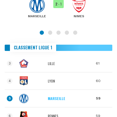
2
- 1
MARSEILLE
NIMES
CLASSEMENT LIGUE 1
LILLE
61
3
LYON
60
4
MARSEILLE
59
5
RENNES
59
6