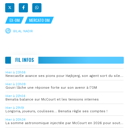
EX-OM
MERCATO OM
BILAL NADIR
FIL INFOS
Hier à 23h56
Newcastle avance ses pions pour Højbjerg, son agent sort du silence
Hier à 23h09
Gouiri lâche une réponse forte sur son avenir à l’OM
Hier à 22h04
Benatia balance sur McCourt et les tensions internes
Hier à 21h19
Longoria, joueurs, coulisses… Benatia règle ses comptes !
Hier à 20h34
La somme astronomique injectée par McCourt en 2026 pour soutenir l’OM