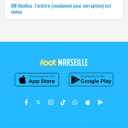
OM-Benfica : l’arbitre (condamné pour corruption) est
connu