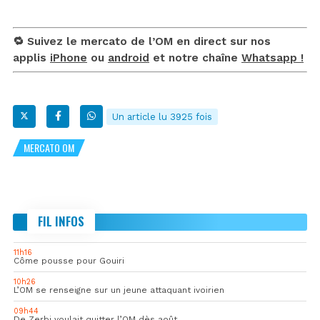
🔁 Suivez le mercato de l’OM en direct sur nos
applis
iPhone
ou
android
et notre chaîne
Whatsapp !
Un article lu 3925 fois
MERCATO OM
FIL INFOS
11h16
Côme pousse pour Gouiri
10h26
L’OM se renseigne sur un jeune attaquant ivoirien
09h44
De Zerbi voulait quitter l’OM dès août