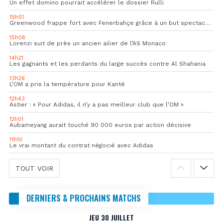
Un effet domino pourrait accélérer le dossier Rulli
15h51
Greenwood frappe fort avec Fenerbahçe grâce à un but spectaculaire
15h06
Lorenzi suit de près un ancien ailier de l’AS Monaco
14h21
Les gagnants et les perdants du large succès contre Al Shahania
13h26
L’OM a pris la température pour Kanté
12h43
Astier : « Pour Adidas, il n’y a pas meilleur club que l’OM »
12h01
Aubameyang aurait touché 90 000 euros par action décisive
11h10
Le vrai montant du contrat négocié avec Adidas
TOUT VOIR
DERNIERS & PROCHAINS MATCHS
JEU 30 JUILLET