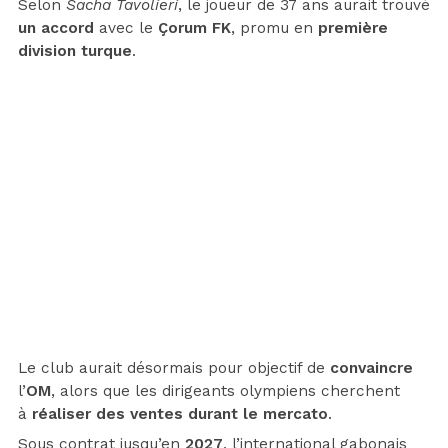
Selon
Sacha Tavolieri
, le joueur de 37
ans aurait trouvé
un accord
avec le
Çorum FK
, promu en
première
division turque
.
Le club aurait désormais pour objectif de
convaincre
l’
OM
, alors que les dirigeants olympiens cherchent
à
réaliser des ventes durant le mercato
.
Sous contrat jusqu’en
2027
, l’international gabonais