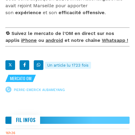
avait rejoint Marseille pour apporter
son
expérience
et son
efficacité offensive
.
🔁 Suivez le mercato de l’OM en direct sur nos
applis
iPhone
ou
android
et notre chaîne
Whatsapp !
Un article lu 1723 fois
MERCATO OM
PIERRE-EMERICK AUBAMEYANG
FIL INFOS
16h36