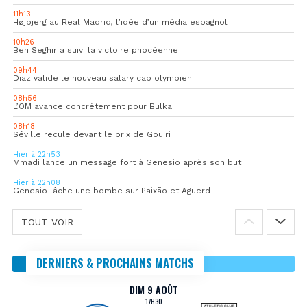
11h13
Højbjerg au Real Madrid, l’idée d’un média espagnol
10h26
Ben Seghir a suivi la victoire phocéenne
09h44
Diaz valide le nouveau salary cap olympien
08h56
L’OM avance concrètement pour Bulka
08h18
Séville recule devant le prix de Gouiri
Hier à 22h53
Mmadi lance un message fort à Genesio après son but
Hier à 22h08
Genesio lâche une bombe sur Paixão et Aguerd
TOUT VOIR
DERNIERS & PROCHAINS MATCHS
DIM 9 AOÛT
17H30