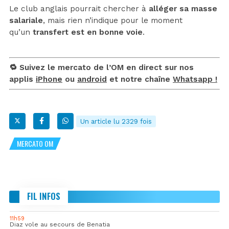
Le club anglais pourrait chercher à
alléger sa masse
salariale
, mais rien n’indique pour le moment
qu’un
transfert est en bonne voie
.
🔁 Suivez le mercato de l’OM en direct sur nos
applis
iPhone
ou
android
et notre chaîne
Whatsapp !
Un article lu 2329 fois
MERCATO OM
FIL INFOS
11h59
Diaz vole au secours de Benatia