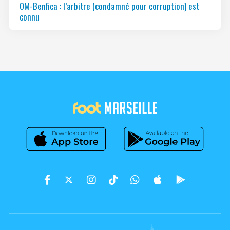
OM-Benfica : l’arbitre (condamné pour corruption) est
connu