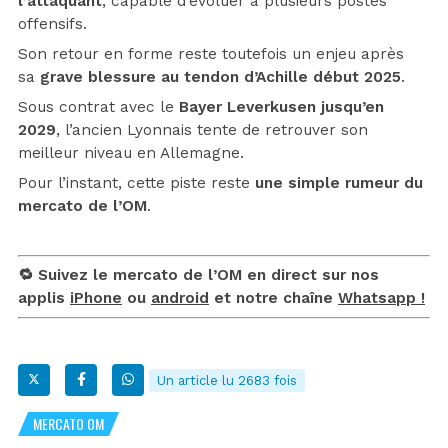
l’attaquant
, capable d’évoluer à plusieurs postes
offensifs.
Son retour en forme reste toutefois un enjeu après
sa
grave blessure au tendon d’Achille début 2025
.
Sous contrat avec le
Bayer Leverkusen jusqu’en
2029
, l’ancien Lyonnais tente de retrouver son
meilleur niveau en Allemagne.
Pour l’instant, cette piste reste
une simple rumeur du
mercato de l’OM
.
🔁 Suivez le mercato de l’OM en direct sur nos
applis
iPhone
ou
android
et notre chaîne
Whatsapp !
Un article lu 2683 fois
MERCATO OM