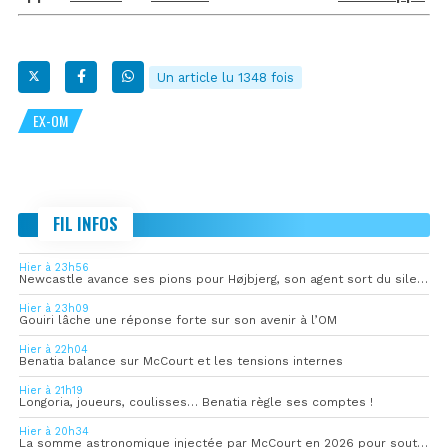
Un article lu 1348 fois
EX-OM
FIL INFOS
Hier à 23h56
Newcastle avance ses pions pour Højbjerg, son agent sort du silence
Hier à 23h09
Gouiri lâche une réponse forte sur son avenir à l’OM
Hier à 22h04
Benatia balance sur McCourt et les tensions internes
Hier à 21h19
Longoria, joueurs, coulisses… Benatia règle ses comptes !
Hier à 20h34
La somme astronomique injectée par McCourt en 2026 pour soutenir l’OM