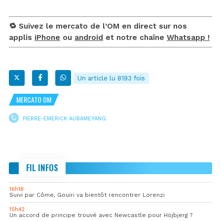
🔁 Suivez le mercato de l’OM en direct sur nos
applis
iPhone
ou
android
et notre chaîne
Whatsapp !
Un article lu 8193 fois
MERCATO OM
PIERRE-EMERICK AUBAMEYANG
FIL INFOS
16h18
Suivi par Côme, Gouiri va bientôt rencontrer Lorenzi
15h42
Un accord de principe trouvé avec Newcastle pour Höjbjerg ?