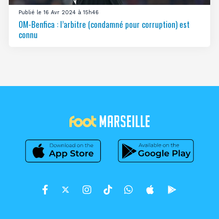
Publié le 16 Avr 2024 à 15h46
OM-Benfica : l’arbitre (condamné pour corruption) est
connu