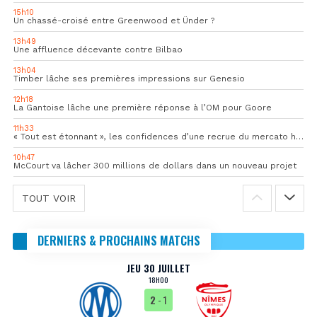
15h10
Un chassé-croisé entre Greenwood et Ünder ?
13h49
Une affluence décevante contre Bilbao
13h04
Timber lâche ses premières impressions sur Genesio
12h18
La Gantoise lâche une première réponse à l’OM pour Goore
11h33
« Tout est étonnant », les confidences d’une recrue du mercato hivernal de l’OM
10h47
McCourt va lâcher 300 millions de dollars dans un nouveau projet
TOUT VOIR
DERNIERS & PROCHAINS MATCHS
JEU 30 JUILLET
18H00
2
- 1