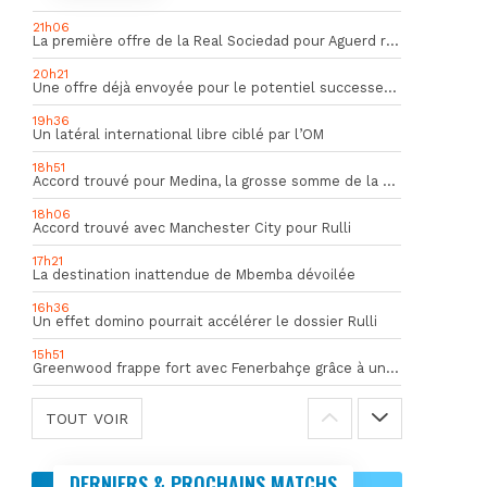
21h06
La première offre de la Real Sociedad pour Aguerd refusée par l’OM
20h21
Une offre déjà envoyée pour le potentiel successeur de Rulli
19h36
Un latéral international libre ciblé par l’OM
18h51
Accord trouvé pour Medina, la grosse somme de la vente dévoilée
18h06
Accord trouvé avec Manchester City pour Rulli
17h21
La destination inattendue de Mbemba dévoilée
16h36
Un effet domino pourrait accélérer le dossier Rulli
15h51
Greenwood frappe fort avec Fenerbahçe grâce à un but spectaculaire
TOUT VOIR
DERNIERS & PROCHAINS MATCHS