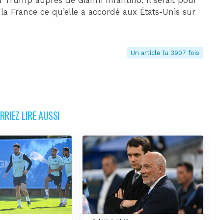
d Trump auprès de Gianni Infantino. Il serait pour
 la France ce qu’elle a accordé aux États-Unis sur
Un article lu 3907 fois
RIEZ LIRE AUSSI