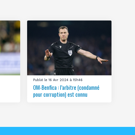
Publié le 16 Avr 2024 à 15h46
OM-Benfica : l’arbitre (condamné
pour corruption) est connu