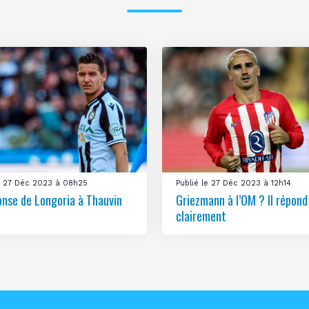
le 27 Déc 2023 à 08h25
Publié le 27 Déc 2023 à 12h14
onse de Longoria à Thauvin
Griezmann à l’OM ? Il répond
clairement