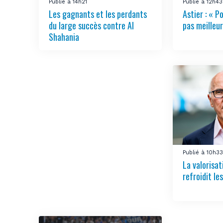
Publié à 14h21
Publié à 12h43
Les gagnants et les perdants
Astier : « Po
du large succès contre Al
pas meilleur
Shahania
Publié à 10h3
La valorisa
refroidit le