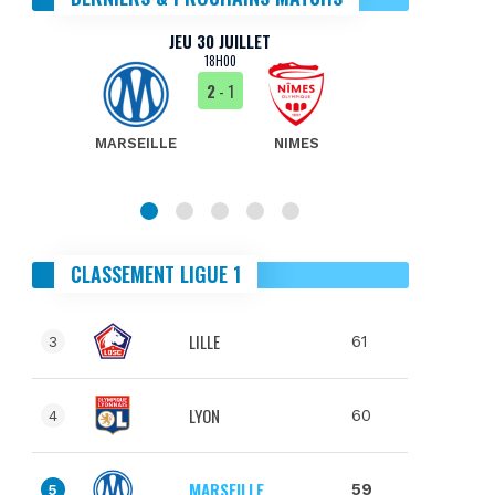
JEU 30 JUILLET
18H00
2
- 1
MARSEILLE
NIMES
MA
CLASSEMENT LIGUE 1
LILLE
61
3
LYON
60
4
MARSEILLE
59
5