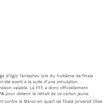
DIM 30 AOÛT
20H45
MONACO
MARSEILLE
age d’Ilgiz Tantashev lors du huitième de finale
 été averti à la suite d’une simulation
aison valable. La FFF a donc officiellement
FA
pour obtenir le retrait de ce carton jaune.
t contre le Maroc en quart de finale priverait Olise