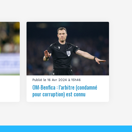
Publié le 16 Avr 2024 à 15h46
OM-Benfica : l’arbitre (condamné
pour corruption) est connu