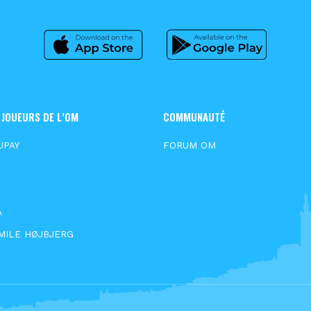
 JOUEURS DE L’OM
COMMUNAUTÉ
UPAY
FORUM OM
N
S
A
MILE HØJBJERG