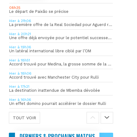
08h35
Le départ de Paixão se précise
Hier à 21h06
La première offre de la Real Sociedad pour Aguerd refusée par l’OM
Hier à 20h21
Une offre déjà envoyée pour le potentiel successeur de Rulli
Hier à 19h36
Un latéral international libre ciblé par l’OM
Hier à 18h51
Accord trouvé pour Medina, la grosse somme de la vente dévoilée
Hier à 18h06
Accord trouvé avec Manchester City pour Rulli
Hier à 17h21
La destination inattendue de Mbemba dévoilée
Hier à 16h36
Un effet domino pourrait accélérer le dossier Rulli
TOUT VOIR
DERNIERS & PROCHAINS MATCHS