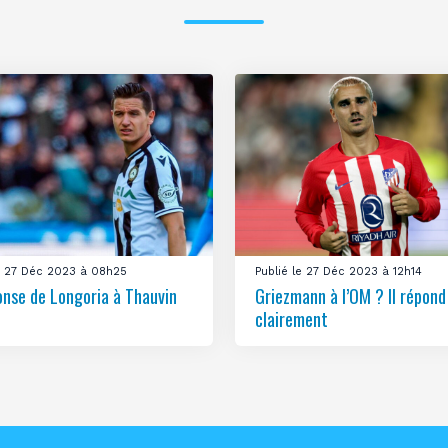
le 27 Déc 2023 à 08h25
Publié le 27 Déc 2023 à 12h14
onse de Longoria à Thauvin
Griezmann à l’OM ? Il répond
clairement