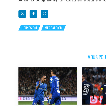
Adam El Boughlamy
, un quatrième jeune à fo
JEUNES OM
MERCATO OM
VOUS POUR