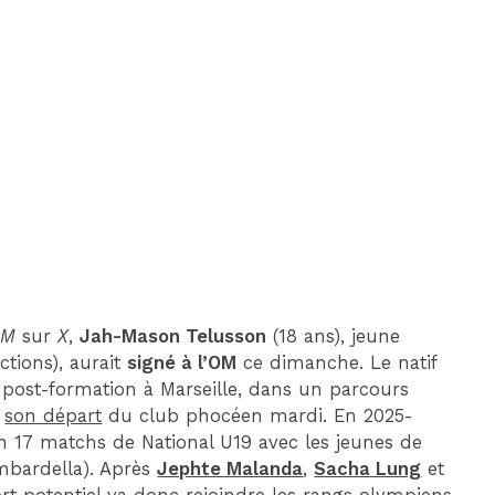
DIM 30 AOÛT
20H45
MONACO
MARSEILLE
OM
sur
X
,
Jah-Mason Telusson
(18 ans), jeune
ctions), aurait
signé à l’OM
ce dimanche. Le natif
 post-formation à Marseille, dans un parcours
é
son départ
du club phocéen mardi. En 2025-
en 17 matchs de National U19 avec les jeunes de
mbardella). Après
Jephte Malanda
,
Sacha Lung
et