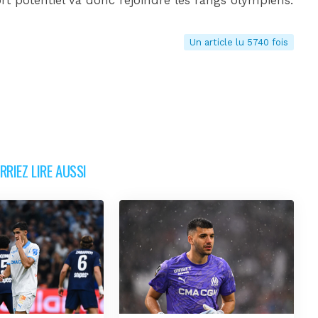
rt potentiel va donc rejoindre les rangs olympiens.
Un article lu 5740 fois
RIEZ LIRE AUSSI