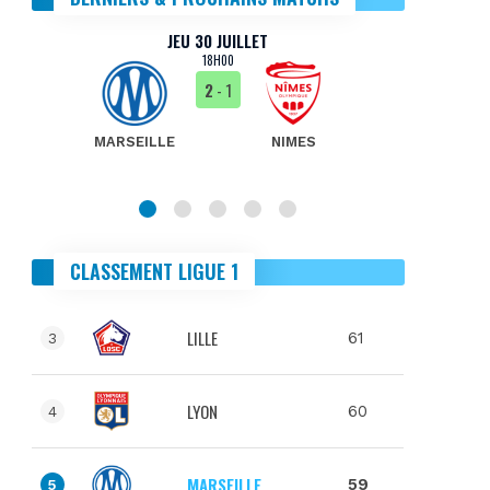
JEU 30 JUILLET
18H00
2
- 1
MARSEILLE
NIMES
MA
CLASSEMENT LIGUE 1
LILLE
61
3
LYON
60
4
MARSEILLE
59
5