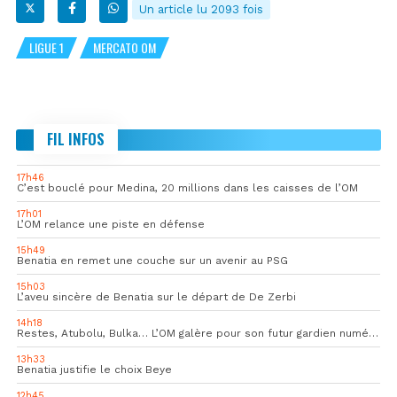
Un article lu 2093 fois
LIGUE 1
MERCATO OM
FIL INFOS
17h46
C’est bouclé pour Medina, 20 millions dans les caisses de l’OM
17h01
L’OM relance une piste en défense
15h49
Benatia en remet une couche sur un avenir au PSG
15h03
L’aveu sincère de Benatia sur le départ de De Zerbi
14h18
Restes, Atubolu, Bulka… L’OM galère pour son futur gardien numéro 1
13h33
Benatia justifie le choix Beye
12h45