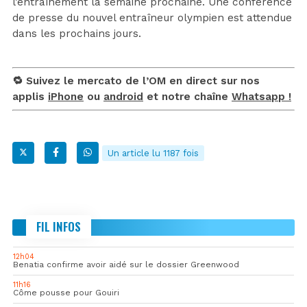
l’entraînement la semaine prochaine. Une conférence
de presse du nouvel entraîneur olympien est attendue
dans les prochains jours.
🔁 Suivez le mercato de l’OM en direct sur nos
applis
iPhone
ou
android
et notre chaîne
Whatsapp !
Un article lu 1187 fois
FIL INFOS
12h04
Benatia confirme avoir aidé sur le dossier Greenwood
11h16
Côme pousse pour Gouiri