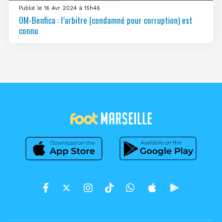
Publié le 16 Avr 2024 à 15h46
OM-Benfica : l’arbitre (condamné pour corruption) est
connu