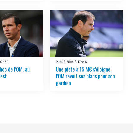
 20h59
Publié hier à 17h46
hoc de l’OM, au
Une piste à 15 M€ s’éloigne,
rest
l’OM revoit ses plans pour son
gardien