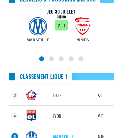
JEU 30 JUILLET
18H00
2
- 1
MARSEILLE
NIMES
MA
CLASSEMENT LIGUE 1
LILLE
61
3
LYON
60
4
MARSEILLE
59
5