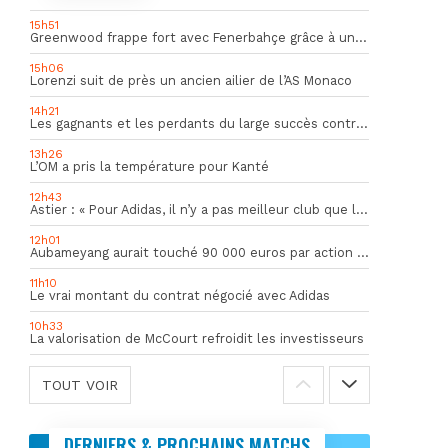
15h51
Greenwood frappe fort avec Fenerbahçe grâce à un but spectaculaire
15h06
Lorenzi suit de près un ancien ailier de l’AS Monaco
14h21
Les gagnants et les perdants du large succès contre Al Shahania
13h26
L’OM a pris la température pour Kanté
12h43
Astier : « Pour Adidas, il n’y a pas meilleur club que l’OM »
12h01
Aubameyang aurait touché 90 000 euros par action décisive
11h10
Le vrai montant du contrat négocié avec Adidas
10h33
La valorisation de McCourt refroidit les investisseurs
TOUT VOIR
DERNIERS & PROCHAINS MATCHS