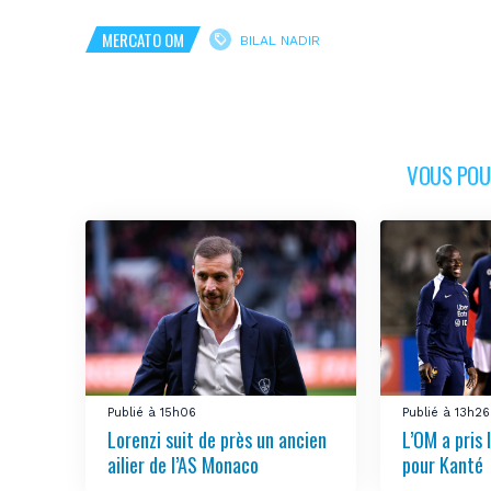
MERCATO OM
BILAL NADIR
VOUS POUR
Publié à 15h06
Publié à 13h26
Lorenzi suit de près un ancien
L’OM a pris
ailier de l’AS Monaco
pour Kanté