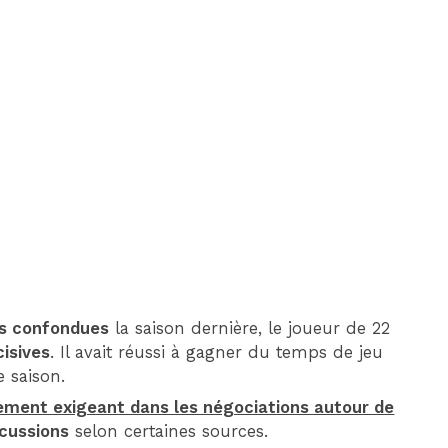
DIM 30 AOÛT
20H45
MONACO
MARSEILLE
ns confondues
la saison dernière, le joueur de 22
cisives
. Il avait réussi à gagner du temps de jeu
e saison.
rement exigeant dans les négociations autour de
scussions
selon certaines sources.