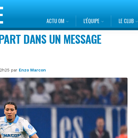
ACTU OM
L’ÉQUIPE
LE CLUB
ÉPART DANS UN MESSAGE
 22h25 par
Enzo Marcon