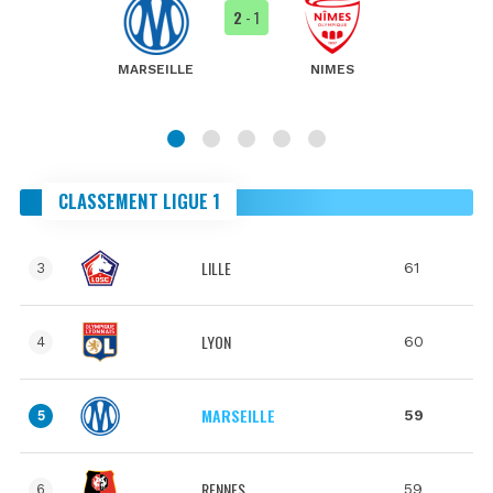
2
- 1
MARSEILLE
NIMES
CLASSEMENT LIGUE 1
LILLE
61
3
LYON
60
4
MARSEILLE
59
5
RENNES
59
6