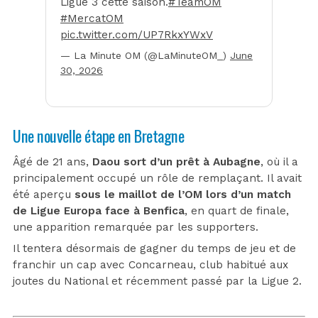
Ligue 3 cette saison.
#TeamOM
#MercatOM
pic.twitter.com/UP7RkxYWxV
— La Minute OM (@LaMinuteOM_)
June
30, 2026
Une nouvelle étape en Bretagne
Âgé de 21 ans,
Daou sort d’un prêt à Aubagne
, où il a
principalement occupé un rôle de remplaçant. Il avait
été aperçu
sous le maillot de l’OM lors d’un match
de Ligue Europa face à Benfica
, en quart de finale,
une apparition remarquée par les supporters.
Il tentera désormais de gagner du temps de jeu et de
franchir un cap avec Concarneau, club habitué aux
joutes du National et récemment passé par la Ligue 2.