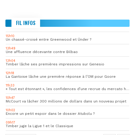
FIL INFOS
15h10
Un chassé-croisé entre Greenwood et Ünder ?
13h49
Une affluence décevante contre Bilbao
13h04
Timber lâche ses premières impressions sur Genesio
12h18
La Gantoise lâche une première réponse à l’OM pour Goore
11h33
« Tout est étonnant », les confidences d’une recrue du mercato hivernal de l’OM
10h47
McCourt va lâcher 300 millions de dollars dans un nouveau projet
10h02
Encore un petit espoir dans le dossier Atubolu ?
09h17
Timber juge la Ligue 1 et le Classique