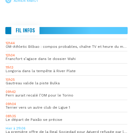
ADRIEN RABIOT
FIL INFOS
12h44
OM-Athletic Bilbao : compos probables, chaîne TV et heure du match
12h04
Francfort s’agace dans le dossier Wahi
11h13
Longoria dans la tempête à River Plate
10h25
Gautreau valide la piste Bulka
09h42
Perri aurait recalé l’OM pour le Torino
09h04
Terrier vers un autre club de Ligue 1
08h35
Le départ de Paixão se précise
Hier à 21h06
La première offre de la Real Sociedad pour Aguerd refusée par l’OM