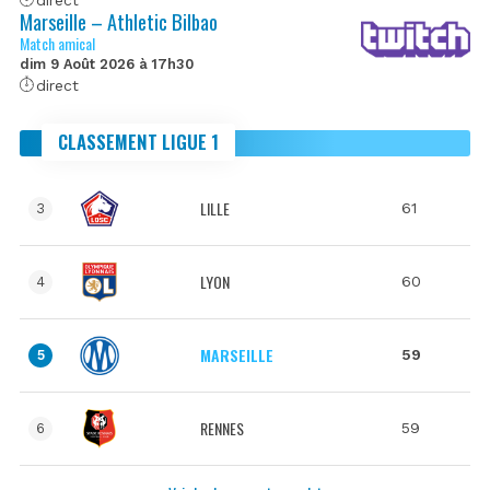
Marseille – Athletic Bilbao
Match amical
dim 9 Août 2026 à 17h30
direct
CLASSEMENT LIGUE 1
LILLE
61
3
LYON
60
4
MARSEILLE
59
5
RENNES
59
6