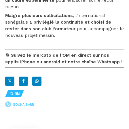
un cadre expérimenté
pour encadrer son effectif
rajeuni.
Malgré plusieurs sollicitations
, l’international
sénégalais a
privilégié la continuité et choisi de
rester dans son club formateur
pour accompagner le
nouveau projet messin.
🔁 Suivez le mercato de l’OM en direct sur nos
applis
iPhone
ou
android
et notre chaîne
Whatsapp !
EX-OM
BOUNA SARR