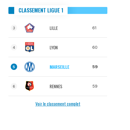
CLASSEMENT LIGUE 1
LILLE
61
3
LYON
60
4
MARSEILLE
59
5
RENNES
59
6
Voir le classement complet