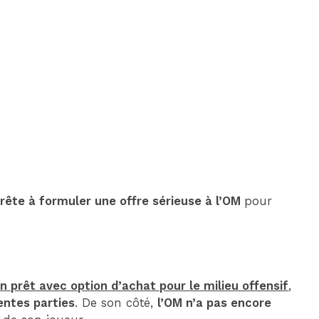
DIM 30 AOÛT
20H45
MONACO
MARSEILLE
pprête à formuler une offre sérieuse à l’OM
pour
n prêt avec option d’achat pour le milieu offensif
,
entes parties
. De son côté,
l’OM n’a pas encore