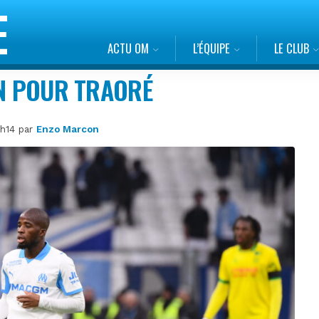
ACTU OM
L’ÉQUIPE
LE CLUB
ON POUR TRAORÉ
0h14 par
Enzo Marcon