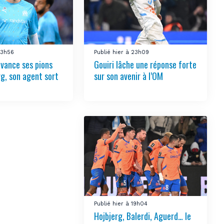
23h56
Publié hier à 23h09
vance ses pions
Gouiri lâche une réponse forte
rg, son agent sort
sur son avenir à l’OM
Publié hier à 19h04
Hojbjerg, Balerdi, Aguerd… le