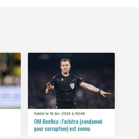
Publié le 16 Avr 2024 à 15h46
OM-Benfica : l’arbitre (condamné
pour corruption) est connu