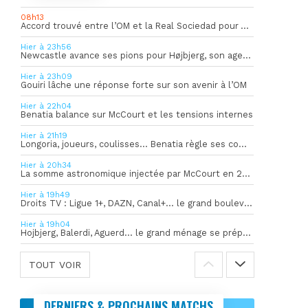
08h13
Accord trouvé entre l’OM et la Real Sociedad pour Aguerd
Hier à 23h56
Newcastle avance ses pions pour Højbjerg, son agent sort du silence
Hier à 23h09
Gouiri lâche une réponse forte sur son avenir à l’OM
Hier à 22h04
Benatia balance sur McCourt et les tensions internes
Hier à 21h19
Longoria, joueurs, coulisses… Benatia règle ses comptes !
Hier à 20h34
La somme astronomique injectée par McCourt en 2026 pour soutenir l’OM
Hier à 19h49
Droits TV : Ligue 1+, DAZN, Canal+… le grand bouleversement
Hier à 19h04
Hojbjerg, Balerdi, Aguerd… le grand ménage se prépare
TOUT VOIR
DERNIERS & PROCHAINS MATCHS