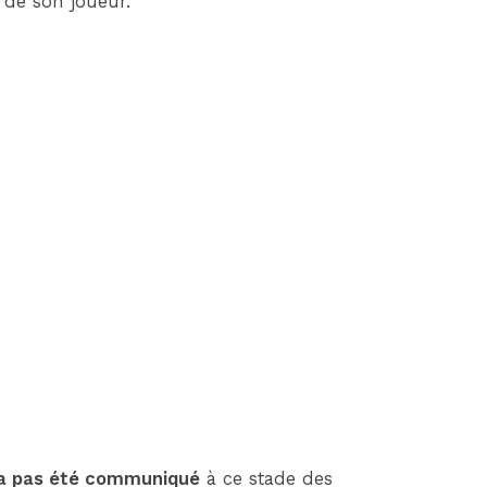
 de son joueur.
n’a pas été communiqué
à ce stade des